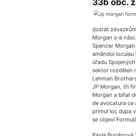
33b obč. z
dostát závazkům
Morgan s-a nǎscu
Spencer Morgan (
amândoi locuiau 
úřadu Spojených 
sektor rozdělen 
Lehman Brothers,
JP Morgan, tři f
Morgan a bifat do
de avocatura ce 
primul loc dupa v
se objeví Formul
Pavla Buriánová 