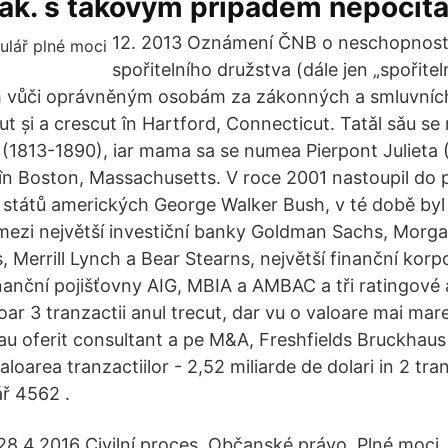
ák. s takovým případem nepočítá
12. 2013 Oznámení ČNB o neschopnosti
spořitelního družstva (dále jen „spořitel
 vůči oprávněným osobám za zákonných a smluvních
t și a crescut în Hartford, Connecticut. Tatǎl sǎu s
1813-1890), iar mama sa se numea Pierpont Julieta 
în Boston, Massachusetts. V roce 2001 nastoupil do
států amerických George Walker Bush, v té době byl j
mezi největší investiční banky Goldman Sachs, Morga
 Merrill Lynch a Bear Stearns, největší finanční korp
inanční pojišťovny AIG, MBIA a AMBAC a tři ratingové
ar 3 tranzactii anul trecut, dar vu o valoare mai mare
au oferit consultant a pe M&A, Freshfields Bruckhau
aloarea tranzactiilor - 2,52 miliarde de dolari in 2 tra
ář 4562 .
28.4.2016 Civilní proces, Občanské právo, Plné moci,