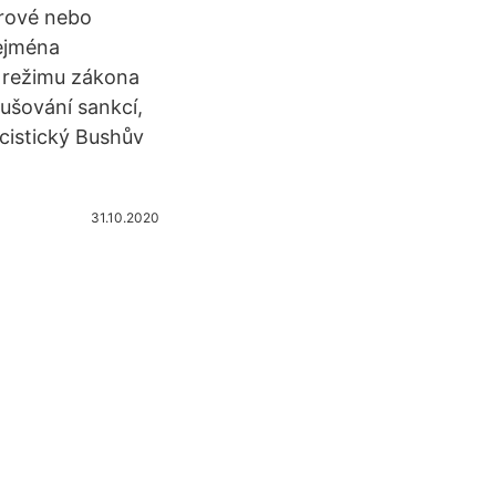
orové nebo
Zejména
v režimu zákona
ušování sankcí,
acistický Bushův
31.10.2020