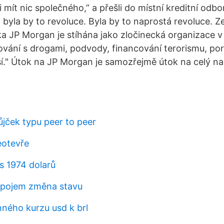
mít nic společného,” a přešli do místní kreditní odb
 byla by to revoluce. Byla by to naprostá revoluce. 
ka JP Morgan je stíhána jako zločinecká organizace 
ání s drogami, podvody, financování terorismu, por
lší." Útok na JP Morgan je samozřejmě útok na celý n
jček typu peer to peer
eotevře
 1974 dolarů
pojem změna stavu
nného kurzu usd k brl