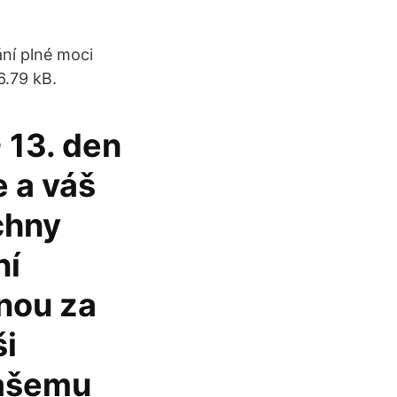
ání plné moci
6.79 kB.
 - 13. den
 a váš
chny
ní
vnou za
ši
vašemu