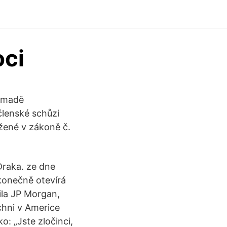
oci
romadě
členské schůzi
ažené v zákoně č.
Draka. ze dne
konečně otevírá
ila JP Morgan,
chni v Americe
o: „Jste zločinci,