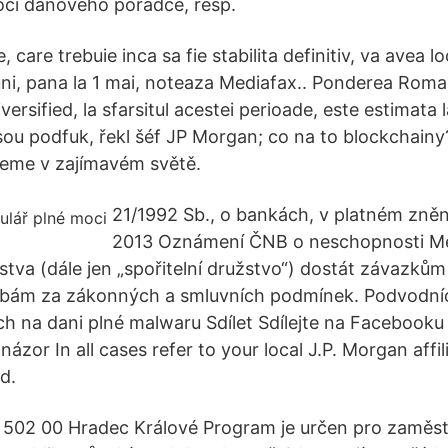
ocí daňového poradce, resp.
 care trebuie inca sa fie stabilita definitiv, va avea lo
luni, pana la 1 mai, noteaza Mediafax.. Ponderea Roman
ersified, la sfarsitul acestei perioade, este estimata 
jsou podfuk, řekl šéf JP Morgan; co na to blockchainy
jeme v zajímavém světě.
21/1992 Sb., o bankách, v platném znění
2013 Oznámení ČNB o neschopnosti Me
stva (dále jen „spořitelní družstvo“) dostát závazkům
ám za zákonných a smluvních podmínek. Podvodníci 
ch na dani plné malwaru Sdílet Sdílejte na Facebooku 
 názor In all cases refer to your local J.P. Morgan affi
d.
 502 00 Hradec Králové Program je určen pro zaměstn