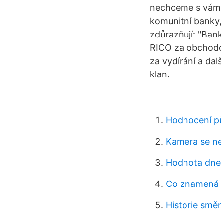
nechceme s vámi 
komunitní banky,
zdůrazňují: "Ban
RICO za obchodov
za vydírání a da
klan.
Hodnocení pů
Kamera se n
Hodnota dnes
Co znamená 
Historie smě