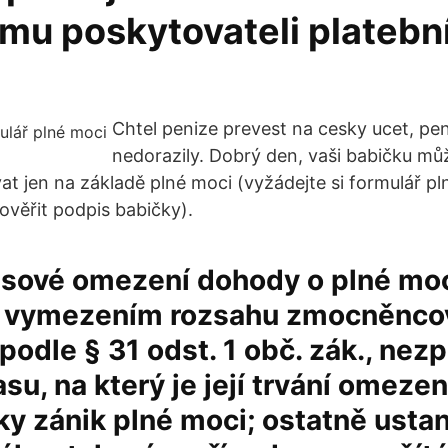
mu poskytovateli platebn
Chtel penize prevest na cesky ucet, pe
nedorazily. Dobrý den, vaši babičku můž
t jen na základě plné moci (vyžádejte si formulář p
ověřit podpis babičky).
asové omezení dohody o plné moc
 vymezením rozsahu zmocněnco
podle § 31 odst. 1 obč. zák., nez
asu, na který je její trvání omezen
y zánik plné moci; ostatně usta