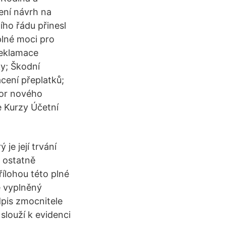
ení návrh na
ího řádu přinesl
plné moci pro
Reklamace
ky; Škodní
cení přeplatků;
zor nového
e Kurzy Účetní
je její trvání
 ostatně
ílohou této plné
ě vyplněný
dpis zmocnitele
slouží k evidenci