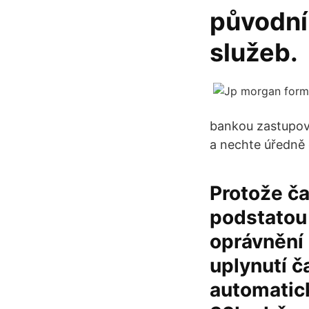
původní
služeb.
bankou zastupova
a nechte úředně 
Protože č
podstatou
oprávnění 
uplynutí č
automatick