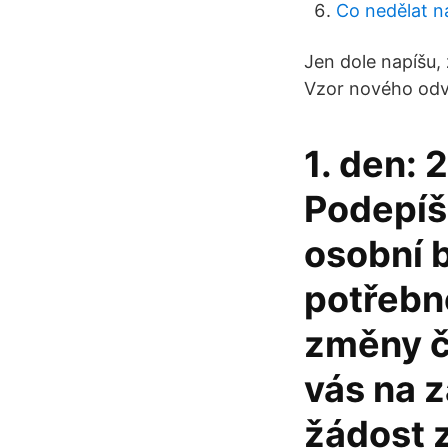
Co nedělat n
Jen dole napíšu,
Vzor nového odvo
1. den: 2
Podepíš
osobní 
potřebn
změny čí
vás na z
žádost 