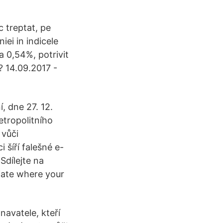
c treptat, pe
iei in indicele
la 0,54%, potrivit
? 14.09.2017 -
, dne 27. 12.
tropolitního
 vůči
šíří falešné e-
Sdílejte na
liate where your
avatele, kteří