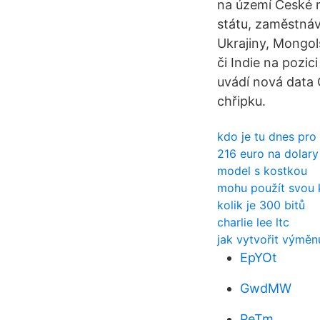
na území České r
státu, zaměstnáv
Ukrajiny, Mongol
či Indie na pozi
uvádí nová data 
chřipku.
kdo je tu dnes pro 
216 euro na dolary
model s kostkou
mohu použít svou k
kolik je 300 bitů
charlie lee ltc
jak vytvořit výměn
EpYOt
GwdMW
PeTm