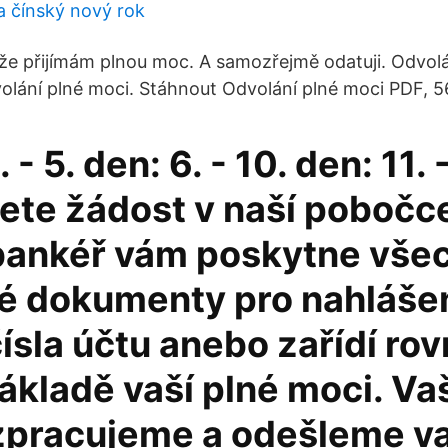
a čínský nový rok
 že přijímám plnou moc. A samozřejmě odatuji. Odvol
lání plné moci. Stáhnout Odvolání plné moci PDF, 5
. - 5. den: 6. - 10. den: 11.
ete žádost v naší pobočce
bankéř vám poskytne vše
é dokumenty pro nahláše
sla účtu anebo zařídí ro
ákladě vaší plné moci. Va
zpracujeme a odešleme 