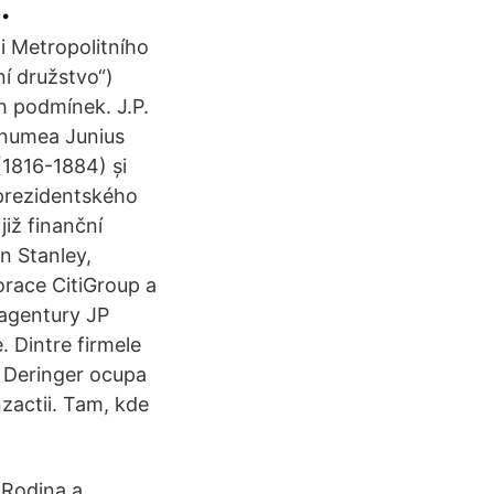
.
 Metropolitního
ní družstvo“)
 podmínek. J.P.
e numea Junius
(1816-1884) și
 prezidentského
iž finanční
n Stanley,
orace CitiGroup a
 agentury JP
. Dintre firmele
s Deringer ocupa
nzactii. Tam, kde
 Rodina a