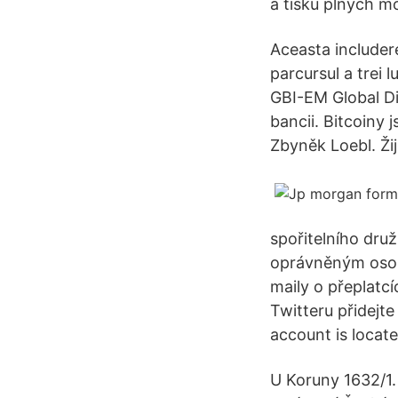
a tisku plných m
Aceasta includere,
parcursul a trei 
GBI-EM Global Div
bancii. Bitcoiny 
Zbyněk Loebl. Ži
spořitelního druž
oprávněným osob
maily o přeplatcí
Twitteru přidejte
account is locate
U Koruny 1632/1.