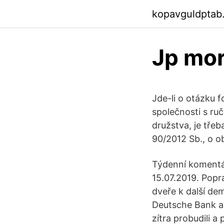
kopavguldptab
Jp mor
Jde-li o otázku 
společnosti s ru
družstva, je tře
90/2012 Sb., o 
Týdenní komentář
15.07.2019. Popr
dveře k další de
Deutsche Bank a 
zítra probudili a 