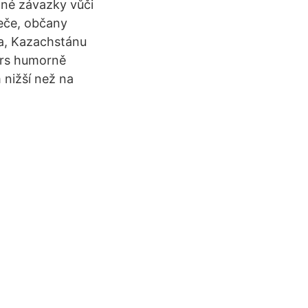
ané závazky vůči
eče, občany
ka, Kazachstánu
ears humorně
 nižší než na