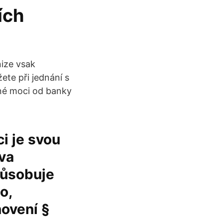
ích
nize vsak
ete při jednání s
lné moci od banky
i je svou
va
působuje
o,
novení §