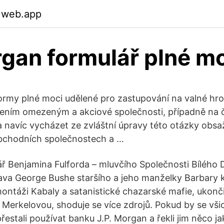
.web.app
gan formulář plné m
formy plné moci udělené pro zastupování na valné h
čením omezeným a akciové společnosti, případně na 
ba navíc vycházet ze zvláštní úpravy této otázky obs
obchodních společnostech a …
 Benjamina Fulforda – mluvčího Společnosti Bílého 
ava George Bushe staršího a jeho manželky Barbary 
montáži Kabaly a satanistické chazarské mafie, ukonč
Merkelovou, shoduje se více zdrojů. Pokud by se vši
přestali používat banku J.P. Morgan a řekli jim něco jak