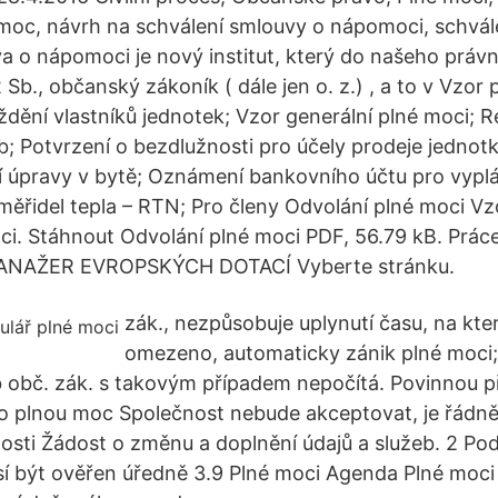
moc, návrh na schválení smlouvy o nápomoci, schvál
a o nápomoci je nový institut, který do našeho právn
Sb., občanský zákoník ( dále jen o. z.) , a to v Vzor 
dění vlastníků jednotek; Vzor generální plné moci; 
b; Potvrzení o bezdlužnosti pro účely prodeje jednot
í úpravy v bytě; Oznámení bankovního účtu pro vyplá
ěřidel tepla – RTN; Pro členy Odvolání plné moci V
ci. Stáhnout Odvolání plné moci PDF, 56.79 kB. Prác
NAŽER EVROPSKÝCH DOTACÍ Vyberte stránku.
zák., nezpůsobuje uplynutí času, na který 
omezeno, automaticky zánik plné moci;
 obč. zák. s takovým případem nepočítá. Povinnou př
to plnou moc Společnost nebude akceptovat, je řádn
osti Žádost o změnu a doplnění údajů a služeb. 2 Po
í být ověřen úředně 3.9 Plné moci Agenda Plné moci 