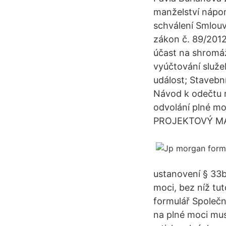
manželství nápo
schválení Smlouv
zákon č. 89/2012 
účast na shromáž
vyúčtování služe
událost; Stavebn
Návod k odečtu m
odvolání plné mo
PROJEKTOVÝ MA
ustanovení § 33b
moci, bez níž tu
formulář Společn
na plné moci mus