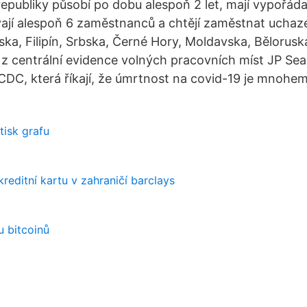
epubliky působí po dobu alespoň 2 let, mají vypořád
ají alespoň 6 zaměstnanců a chtějí zaměstnat uchaz
ska, Filipín, Srbska, Černé Hory, Moldavska, Bělorus
ci z centrální evidence volných pracovních míst JP S
CDC, která říkají, že úmrtnost na covid-19 je mnohem
tisk grafu
reditní kartu v zahraničí barclays
u bitcoinů