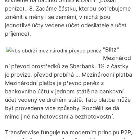
klikněme na tlačítko SEND MONEY (poslat
peníze).. 8. Zadáme částku, kterou potřebujeme
změnit a měny i se zeměmi, v nichž jsou
jednotlivé účty vedené (účet odesílatele a účet
příjemce).
"Blitz"
Mezinárod
ní převod prostředků ze Sberbank. 1% z částky
je provize, převod probíhá … Mezinárodní platba
Mezinárodní platba je převod peněz z
bankovního účtu v jednom státě na bankovní
účet vedený ve druhém státě. Tato platba může
být provedena více způsoby. Rozdělit se dá
mimo jiné na hotovostní a bezhotovostní.
Transferwise funguje na moderním principu P2P,