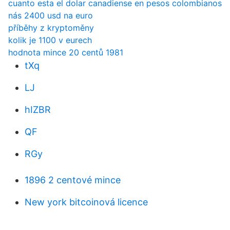
cuanto esta el dolar canadiense en pesos colombianos
nás 2400 usd na euro
příběhy z kryptoměny
kolik je 1100 v eurech
hodnota mince 20 centů 1981
tXq
LJ
hIZBR
QF
RGy
1896 2 centové mince
New york bitcoinová licence