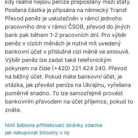
kdy reálně nejsou peníze přeposílány mezi státy.
Posílaná částka je připsána na německý Transf
Převod peněz je uskutečněn v rámci jednoho
pracovního dne v rámci ČSOB, převod do jiných
bank pak během 1-2 pracovních dní. Pro výběr
peněz v cizích měnách je nutné mít uvedený
bankovní účet v příslušné cizí měně ve smlouvě.
Výběr peněz lze zadat také telefonickým
pokynem na čísle (+420) 221 424 240. Převod
na běžný účet. Pokud máte bankovní účet, je
otázka, jak převést peníze na Ukrajinu, vyřešena
poměrně snadno. To lze samozřejmě provést
bankovním převodem na účet příjemce, pokud to
znáte.
html šablona přihlašovací stránky zdarma
jak nakupovat bitcoiny v ny