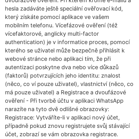
dvoufázové ověření. Při kterém kromě e-mailu a
hesla zadáváte ještě speciální ověřovací kód,
který získáte pomocí aplikace ve vašem
mobilním telefonu. Vícefázové ověření (též
vícefaktorové, anglicky multi-factor
authentication) je v informatice proces, pomocí
kterého se uživatel může bezpečně přihlásit k
webové stránce nebo aplikaci tím, že při
autentizaci poskytne dva nebo více důkazů
(faktorů) potvrzujících jeho identitu: znalost
(něco, co ví pouze uživatel), vlastnictví (něco, co
má pouze uživatel) a Registrace a dvoufázové
ověření - Při tvorbě účtu v aplikaci WhatsApp
narazíte na tyto dvě odlišné obrazovky:
Registrace: Vytváříte-li v aplikaci nový účet,
případně pokud znovu registrujete svůj stávající
účet, zobrazí se vám obrazovka registrace.