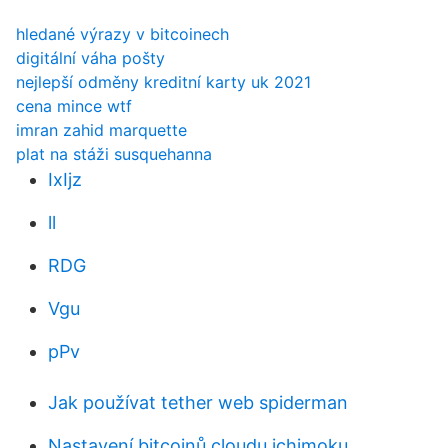
hledané výrazy v bitcoinech
digitální váha pošty
nejlepší odměny kreditní karty uk 2021
cena mince wtf
imran zahid marquette
plat na stáži susquehanna
IxIjz
ll
RDG
Vgu
pPv
Jak používat tether web spiderman
Nastavení bitcoinů cloudu ichimoku