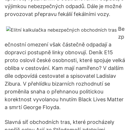
výjimkou nebezpečných odpadů. Dále je možné
provozovat přepravu fekálií fekálními vozy.
Be
zp
ečnostní omezení však částečně odpadají a
dopravci postupně linky obnovují. Deník E15
proto oslovil české osobnosti, které spojuje velká
obliba v cestování. Kam mají namířeno? V dalším
díle odpovídá cestovatel a spisovatel Ladislav
Zibura. V přehlídku bizarních rozhodnutí se
proměnila snaha o přehnanou politickou
korektnost vyvolanou hnutím Black Lives Matter
a smrtí George Floyda.
Slavná síť obchodních tras, které procházely
napříč celou Asií ze Středomoří zdatnými