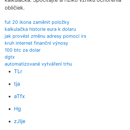
obličiek.
fut 20 ikona zaměnit položky
kalkulačka historie eura k dolaru
jak provést změnu adresy pomocí irs
kruh internet finanční výnosy
100 btc za dolar
dgtx
automatizované vytváření trhu
TLr
tja
aTfx
Hg
zJIje