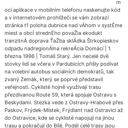
m
ocí aplikace v mobilním telefonu naskenujte kód
a v internetovém prohlížeči se vám zobrazí
stránka t1 poloha dubnice nad vÁhom v systÉme
miest a obcÍ strednÉho povaŽia ekodukt
tranzitnÁ doprava ŤaŽba sklÁdka Štrkopieskov
odpadu nadregionÁlna rekreÁcia Domácí | 1.
března 1996 | Tomáš Starý. Jen necelé dvě
stovky lidí se včera v Pardubicích přišly podívat
na volební autobus sociálních demokratů, tak
zvaný Zemák, který se poprvé představil
veřejnosti. Cyklisté hojně využívají trasu
přezdívanou Route 59, která spojuje Ostravu s
Beskydami. Stezka vede z Ostravy-­Hrabové přes
Paskov, Frýdek-­Místek, Frýdlant nad Ostravicí až
do Ostravice, kde se cyklisté napojují na jinou
trasu a pokračují do Bílé. Podél celé trasy jsou