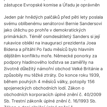
zástupce Evropské komise a Úřadu je oprávněn
Jeden pár hnědých palčáků před pěti lety poslala
svému oblíbenému senátorovi Bernie Sandersovi
jako útěchu po prohře v demokratických
primárkách. Téměř osmdesátiletý Sanders si její
rukavice oblékl na inauguraci prezidenta Joea
Bidena a přitáhl Po řadu měsíců bylo hlavním
dějištěm konfliktu moře. Německé ponorky za
podpory hladinového loďstva se zaměřily na
životně důležitý námořní obchod Velké Británie a
způsobily mu těžké ztráty. Do konce roku 1939,
během pouhých 4 měsíců války, potopily 156
spojeneckých obchodních lodí. Zákon o
obchodních korporacích úplné znění č. 40/2009
Sb. Trestní zákoník úplné znění č. 16/1993 Sb.