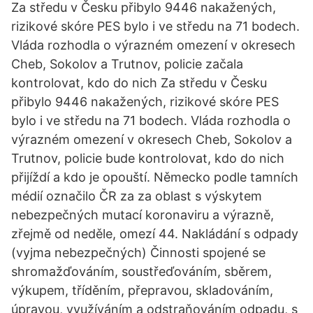
Za středu v Česku přibylo 9446 nakažených,
rizikové skóre PES bylo i ve středu na 71 bodech.
Vláda rozhodla o výrazném omezení v okresech
Cheb, Sokolov a Trutnov, policie začala
kontrolovat, kdo do nich Za středu v Česku
přibylo 9446 nakažených, rizikové skóre PES
bylo i ve středu na 71 bodech. Vláda rozhodla o
výrazném omezení v okresech Cheb, Sokolov a
Trutnov, policie bude kontrolovat, kdo do nich
přijíždí a kdo je opouští. Německo podle tamních
médií označilo ČR za za oblast s výskytem
nebezpečných mutací koronaviru a výrazně,
zřejmě od neděle, omezí 44. Nakládání s odpady
(vyjma nebezpečných) Činnosti spojené se
shromažďováním, soustřeďováním, sběrem,
výkupem, tříděním, přepravou, skladováním,
úpravou, využíváním a odstraňováním odpadu, s