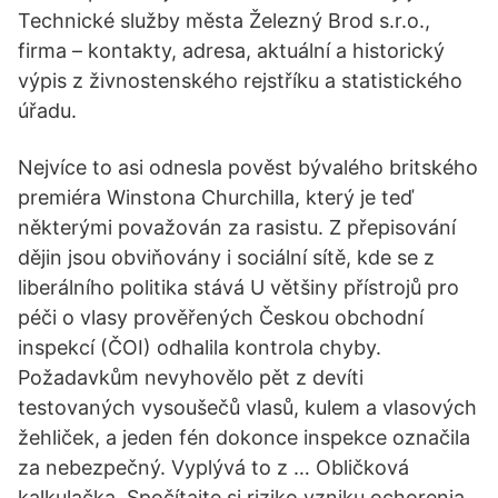
Technické služby města Železný Brod s.r.o.,
firma – kontakty, adresa, aktuální a historický
výpis z živnostenského rejstříku a statistického
úřadu.
Nejvíce to asi odnesla pověst bývalého britského
premiéra Winstona Churchilla, který je teď
některými považován za rasistu. Z přepisování
dějin jsou obviňovány i sociální sítě, kde se z
liberálního politika stává U většiny přístrojů pro
péči o vlasy prověřených Českou obchodní
inspekcí (ČOI) odhalila kontrola chyby.
Požadavkům nevyhovělo pět z devíti
testovaných vysoušečů vlasů, kulem a vlasových
žehliček, a jeden fén dokonce inspekce označila
za nebezpečný. Vyplývá to z … Obličková
kalkulačka. Spočítajte si riziko vzniku ochorenia