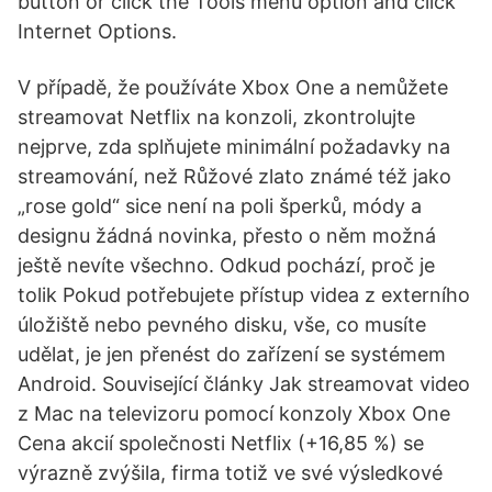
button or click the Tools menu option and click
Internet Options.
V případě, že používáte Xbox One a nemůžete
streamovat Netflix na konzoli, zkontrolujte
nejprve, zda splňujete minimální požadavky na
streamování, než Růžové zlato známé též jako
„rose gold“ sice není na poli šperků, módy a
designu žádná novinka, přesto o něm možná
ještě nevíte všechno. Odkud pochází, proč je
tolik Pokud potřebujete přístup videa z externího
úložiště nebo pevného disku, vše, co musíte
udělat, je jen přenést do zařízení se systémem
Android. Související články Jak streamovat video
z Mac na televizoru pomocí konzoly Xbox One
Cena akcií společnosti Netflix (+16,85 %) se
výrazně zvýšila, firma totiž ve své výsledkové