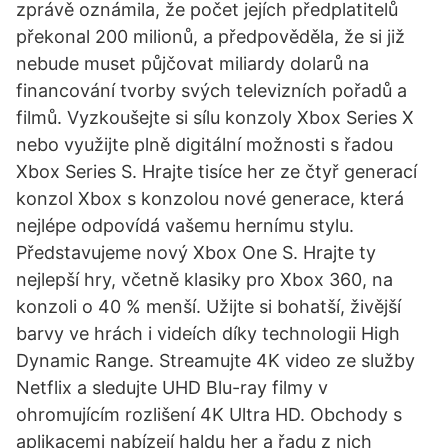
zprávě oznámila, že počet jejích předplatitelů
překonal 200 milionů, a předpověděla, že si již
nebude muset půjčovat miliardy dolarů na
financování tvorby svých televizních pořadů a
filmů. Vyzkoušejte si sílu konzoly Xbox Series X
nebo využijte plně digitální možnosti s řadou
Xbox Series S. Hrajte tisíce her ze čtyř generací
konzol Xbox s konzolou nové generace, která
nejlépe odpovídá vašemu hernímu stylu.
Představujeme nový Xbox One S. Hrajte ty
nejlepší hry, včetně klasiky pro Xbox 360, na
konzoli o 40 % menší. Užijte si bohatší, živější
barvy ve hrách i videích díky technologii High
Dynamic Range. Streamujte 4K video ze služby
Netflix a sledujte UHD Blu-ray filmy v
ohromujícím rozlišení 4K Ultra HD. Obchody s
aplikacemi nabízejí haldu her a řadu z nich