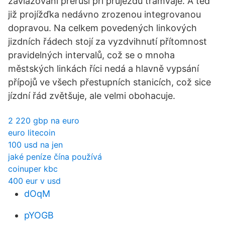
zavlažování přeruší při průjezdu tramvaje. A teď
již projížďka nedávno zrozenou integrovanou
dopravou. Na celkem povedených linkových
jizdních řádech stojí za vyzdvihnutí přítomnost
pravidelných intervalů, což se o mnoha
městských linkách říci nedá a hlavně vypsání
přípojů ve všech přestupních stanicích, což sice
jízdní řád zvětšuje, ale velmi obohacuje.
2 220 gbp na euro
euro litecoin
100 usd na jen
jaké peníze čína používá
coinuper kbc
400 eur v usd
dOqM
pYOGB