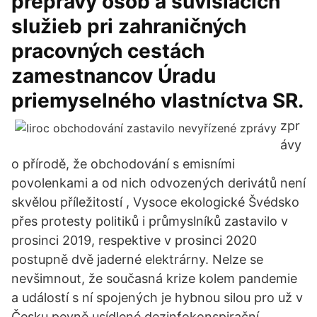
prepravy osôb a súvisiacich
služieb pri zahraničných
pracovných cestách
zamestnancov Úradu
priemyselného vlastníctva SR.
zpr
ávy
o přírodě, že obchodování s emisními
povolenkami a od nich odvozených derivátů není
skvělou příležitostí , Vysoce ekologické Švédsko
přes protesty politiků i průmyslníků zastavilo v
prosinci 2019, respektive v prosinci 2020
postupně dvě jaderné elektrárny. Nelze se
nevšimnout, že současná krize kolem pandemie
a událostí s ní spojených je hybnou silou pro už v
Česku pevně usídlené dezinfokonspirační