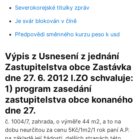
Severokorejské titulky zpráv
Je svár blokován v číně
Předpovědi směnného kurzu peso k usd
Výpis z Usnesení z jednání
Zastupitelstva obce Zastávka
dne 27. 6. 2012 I.ZO schvaluje:
1) program zasedání
zastupitelstva obce konaného
dne 27.
č. 1004/7, zahrada, o výměře 44 m2, a to na
dobu neurčitou za cenu 5Kč/1m2/1 rok paní A.P.
na základě její žádosti, dalších stranách této