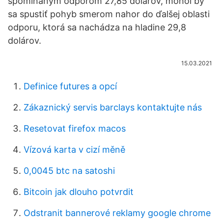
spomínaným odporom 27,85 dolárov, mohol by
sa spustiť pohyb smerom nahor do ďalšej oblasti
odporu, ktorá sa nachádza na hladine 29,8
dolárov.
15.03.2021
Definice futures a opcí
Zákaznický servis barclays kontaktujte nás
Resetovat firefox macos
Vízová karta v cizí měně
0,0045 btc na satoshi
Bitcoin jak dlouho potvrdit
Odstranit bannerové reklamy google chrome