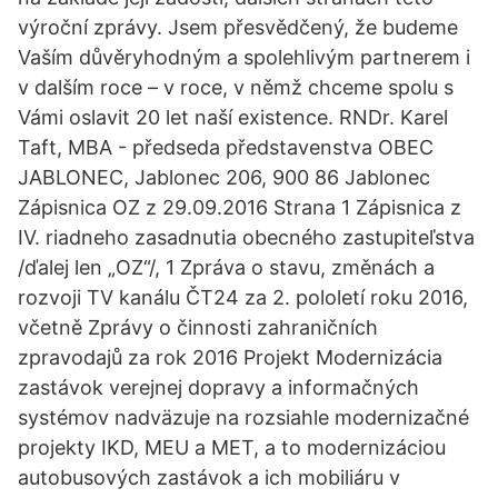
výroční zprávy. Jsem přesvědčený, že budeme
Vaším důvěryhodným a spolehlivým partnerem i
v dalším roce – v roce, v němž chceme spolu s
Vámi oslavit 20 let naší existence. RNDr. Karel
Taft, MBA - předseda představenstva OBEC
JABLONEC, Jablonec 206, 900 86 Jablonec
Zápisnica OZ z 29.09.2016 Strana 1 Zápisnica z
IV. riadneho zasadnutia obecného zastupiteľstva
/ďalej len „OZ“/, 1 Zpráva o stavu, změnách a
rozvoji TV kanálu ČT24 za 2. pololetí roku 2016,
včetně Zprávy o činnosti zahraničních
zpravodajů za rok 2016 Projekt Modernizácia
zastávok verejnej dopravy a informačných
systémov nadväzuje na rozsiahle modernizačné
projekty IKD, MEU a MET, a to modernizáciou
autobusových zastávok a ich mobiliáru v