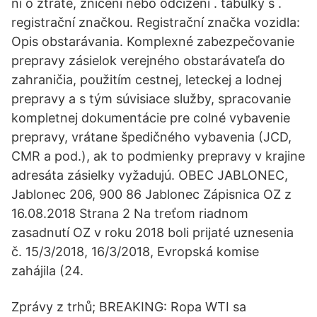
ní o ztrátě, zničení nebo odcizení . tabulky s .
registrační značkou. Registrační značka vozidla:
Opis obstarávania. Komplexné zabezpečovanie
prepravy zásielok verejného obstarávateľa do
zahraničia, použitím cestnej, leteckej a lodnej
prepravy a s tým súvisiace služby, spracovanie
kompletnej dokumentácie pre colné vybavenie
prepravy, vrátane špedičného vybavenia (JCD,
CMR a pod.), ak to podmienky prepravy v krajine
adresáta zásielky vyžadujú. OBEC JABLONEC,
Jablonec 206, 900 86 Jablonec Zápisnica OZ z
16.08.2018 Strana 2 Na treťom riadnom
zasadnutí OZ v roku 2018 boli prijaté uznesenia
č. 15/3/2018, 16/3/2018, Evropská komise
zahájila (24.
Zprávy z trhů; BREAKING: Ropa WTI sa