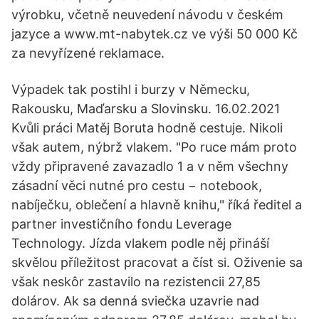
výrobku, včetně neuvedení návodu v českém
jazyce a www.mt-nabytek.cz ve výši 50 000 Kč
za nevyřízené reklamace.
Výpadek tak postihl i burzy v Německu,
Rakousku, Maďarsku a Slovinsku. 16.02.2021
Kvůli práci Matěj Boruta hodně cestuje. Nikoli
však autem, nýbrž vlakem. "Po ruce mám proto
vždy připravené zavazadlo 1 a v něm všechny
zásadní věci nutné pro cestu − notebook,
nabíječku, oblečení a hlavně knihu," říká ředitel a
partner investičního fondu Leverage
Technology. Jízda vlakem podle něj přináší
skvělou příležitost pracovat a číst si. Oživenie sa
však neskôr zastavilo na rezistencii 27,85
dolárov. Ak sa denná sviečka uzavrie nad