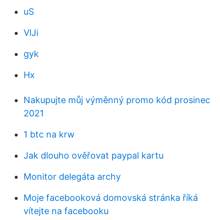
uS
VlJi
gyk
Hx
Nakupujte můj výměnný promo kód prosinec
2021
1 btc na krw
Jak dlouho ověřovat paypal kartu
Monitor delegáta archy
Moje facebooková domovská stránka říká
vítejte na facebooku