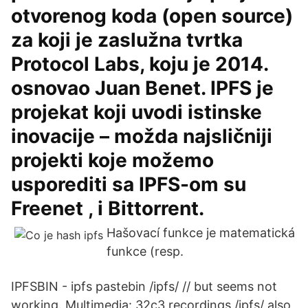
otvorenog koda (open source)
za koji je zaslužna tvrtka
Protocol Labs, koju je 2014.
osnovao Juan Benet. IPFS je
projekat koji uvodi istinske
inovacije – možda najsličniji
projekti koje možemo
usporediti sa IPFS-om su
Freenet , i Bittorrent.
Hašovací funkce je matematická
funkce (resp.
IPFSBIN - ipfs pastebin /ipfs/ // but seems not
working. Multimedia: 32c3 recordings /ipfs/ also