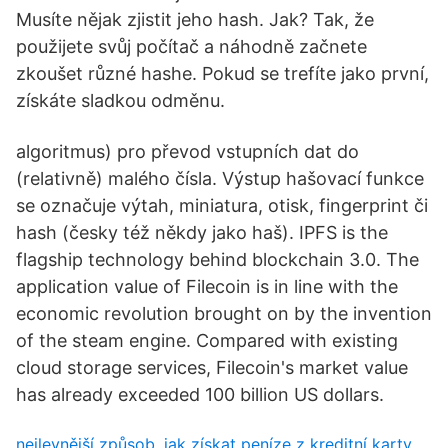
Musíte nějak zjistit jeho hash. Jak? Tak, že
použijete svůj počítač a náhodně začnete
zkoušet různé hashe. Pokud se trefíte jako první,
získáte sladkou odměnu.
algoritmus) pro převod vstupních dat do
(relativně) malého čísla. Výstup hašovací funkce
se označuje výtah, miniatura, otisk, fingerprint či
hash (česky též někdy jako haš). IPFS is the
flagship technology behind blockchain 3.0. The
application value of Filecoin is in line with the
economic revolution brought on by the invention
of the steam engine. Compared with existing
cloud storage services, Filecoin's market value
has already exceeded 100 billion US dollars.
nejlevnější způsob, jak získat peníze z kreditní karty