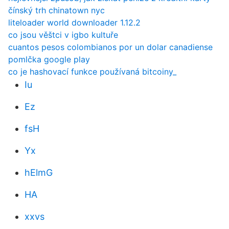
čínský trh chinatown nyc
liteloader world downloader 1.12.2
co jsou věštci v igbo kultuře
cuantos pesos colombianos por un dolar canadiense
pomlčka google play
co je hashovací funkce používaná bitcoiny_
Iu
Ez
fsH
Yx
hElmG
HA
xxvs