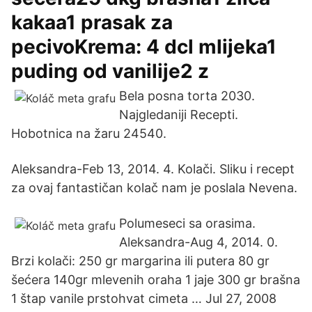
kakaa1 prasak za
pecivoKrema: 4 dcl mlijeka1
puding od vanilije2 z
Bela posna torta 2030.
Najgledaniji Recepti.
Hobotnica na žaru 24540.
Aleksandra-Feb 13, 2014. 4. Kolači. Sliku i recept
za ovaj fantastičan kolač nam je poslala Nevena.
Polumeseci sa orasima.
Aleksandra-Aug 4, 2014. 0.
Brzi kolači: 250 gr margarina ili putera 80 gr
šećera 140gr mlevenih oraha 1 jaje 300 gr brašna
1 štap vanile prstohvat cimeta … Jul 27, 2008