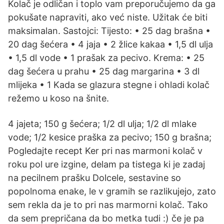
Kolač je odličan i toplo vam preporučujemo da ga
pokušate napraviti, ako već niste. Užitak će biti
maksimalan. Sastojci: Tijesto: • 25 dag brašna •
20 dag šećera • 4 jaja • 2 žlice kakaa • 1,5 dl ulja
• 1,5 dl vode • 1 prašak za pecivo. Krema: • 25
dag šećera u prahu • 25 dag margarina • 3 dl
mlijeka • 1 Kada se glazura stegne i ohladi kolač
režemo u koso na šnite.
4 jajeta; 150 g šećera; 1/2 dl ulja; 1/2 dl mlake
vode; 1/2 kesice praška za pecivo; 150 g brašna;
Pogledajte recept Ker pri nas marmoni kolač v
roku pol ure izgine, delam pa tistega ki je zadaj
na pecilnem prašku Dolcele, sestavine so
popolnoma enake, le v gramih se razlikujejo, zato
sem rekla da je to pri nas marmorni kolač. Tako
da sem prepričana da bo metka tudi :) če je pa