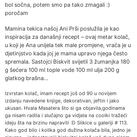
bol sočna, potem smo pa tako zmagali :)
poročam
Mamina tekica našoj Ani Prši poslužila je kao
inspiracija za današnji recept – ovaj metar kolač,
u koji je Ana unijela tek male promjene, vraća je u
djetinjstvo kada joj je mama upravo njega često
spremala. Sastojci Biskvit svijetli 3 žumanjka 180
g šećera 100 ml tople vode 100 ml ulja 200 g
glatkog brašna…
Izvrstan kolač, imam recept još od 90 u novijem
izdanju navedene knjige, dekorativan, jeftin i jako
ukusan. Hvala Masatera što si ga objavila,godinama
ga nisam radila i slučajno ga vidjela na coolki tražeći
ideju šta na brzinu napraviti :D Slikice u galeriji # 113.
Kako god bilo i kolika god dužina kolača bila, jedno je