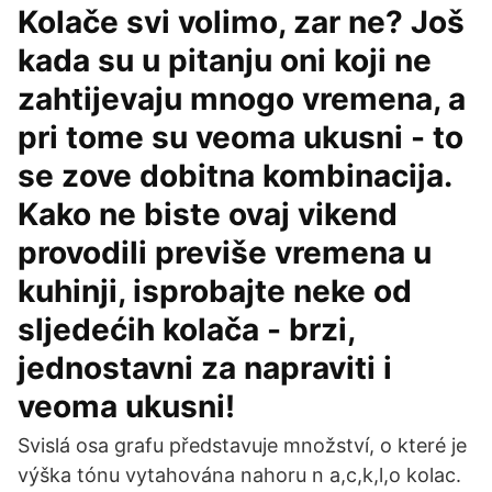
Kolače svi volimo, zar ne? Još
kada su u pitanju oni koji ne
zahtijevaju mnogo vremena, a
pri tome su veoma ukusni - to
se zove dobitna kombinacija.
Kako ne biste ovaj vikend
provodili previše vremena u
kuhinji, isprobajte neke od
sljedećih kolača - brzi,
jednostavni za napraviti i
veoma ukusni!
Svislá osa grafu představuje množství, o které je
výška tónu vytahována nahoru n a,c,k,l,o kolac.