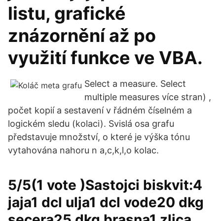
listu, grafické
znázornění až po
využití funkce ve VBA.
Select a measure. Select
multiple measures více stran) ,
počet kopií a sestavení v řádném číselném a
logickém sledu (kolaci). Svislá osa grafu
představuje množství, o které je výška tónu
vytahována nahoru n a,c,k,l,o kolac.
5/5(1 vote )Sastojci biskvit:4
jaja1 dcl ulja1 dcl vode20 dkg
secera25 dkg brasna1 zlica