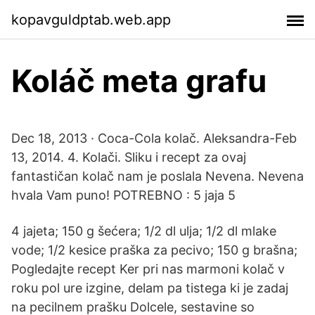
kopavguldptab.web.app
Koláč meta grafu
Dec 18, 2013 · Coca-Cola kolač. Aleksandra-Feb
13, 2014. 4. Kolači. Sliku i recept za ovaj
fantastičan kolač nam je poslala Nevena. Nevena
hvala Vam puno! POTREBNO : 5 jaja 5
4 jajeta; 150 g šećera; 1/2 dl ulja; 1/2 dl mlake
vode; 1/2 kesice praška za pecivo; 150 g brašna;
Pogledajte recept Ker pri nas marmoni kolač v
roku pol ure izgine, delam pa tistega ki je zadaj
na pecilnem prašku Dolcele, sestavine so