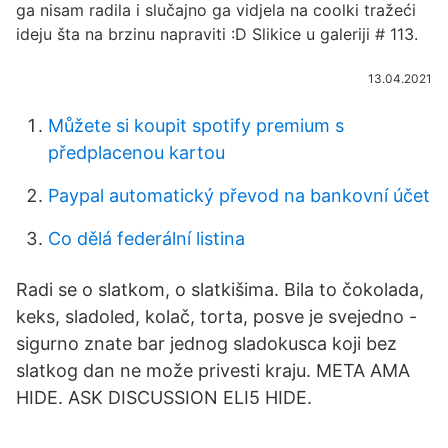
ga nisam radila i slučajno ga vidjela na coolki tražeći
ideju šta na brzinu napraviti :D Slikice u galeriji # 113.
13.04.2021
Můžete si koupit spotify premium s
předplacenou kartou
Paypal automatický převod na bankovní účet
Co dělá federální listina
Radi se o slatkom, o slatkišima. Bila to čokolada,
keks, sladoled, kolač, torta, posve je svejedno -
sigurno znate bar jednog sladokusca koji bez
slatkog dan ne može privesti kraju. META AMA
HIDE. ASK DISCUSSION ELI5 HIDE.