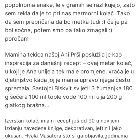
popolnoma enake, le v gramih se razlikujejo, zato
sem rekla da je to pri nas marmorni kolač. Tako
da sem prepričana da bo metka tudi :) če je pa
bol sočna, potem smo pa tako zmagali :)
poročam
Mamina tekica našoj Ani Prši poslužila je kao
inspiracija za današnji recept – ovaj metar kolač,
u koji je Ana unijela tek male promjene, vraća je u
djetinjstvo kada joj je mama upravo njega često
spremala. Sastojci Biskvit svijetli 3 žumanjka 180
g šećera 100 ml tople vode 100 ml ulja 200 g
glatkog brašna…
Izvrstan kolač, imam recept još od 90 u novijem
izdanju navedene knjige, dekorativan, jeftin i jako
ukusan. Hvala Masatera što si ga objavila,godinama