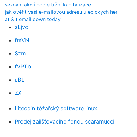
seznam akcií podle tržní kapitalizace
jak ověřit vaši e-mailovou adresu u epických her
at & t email down today
zLjvq
fmVN
Szm
fVPTb
aBL
ZX
Litecoin těžařský software linux
Prodej zajišťovacího fondu scaramucci