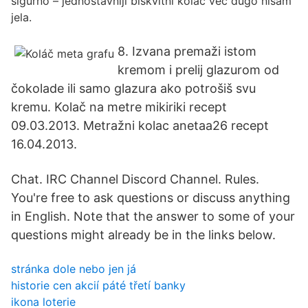
sigurno – jednostavniji biskvitni kolač već dugo nisam
jela.
8. Izvana premaži istom
kremom i prelij glazurom od
čokolade ili samo glazura ako potrošiš svu
kremu. Kolač na metre mikiriki recept
09.03.2013. Metražni kolac anetaa26 recept
16.04.2013.
Chat. IRC Channel Discord Channel. Rules.
You're free to ask questions or discuss anything
in English. Note that the answer to some of your
questions might already be in the links below.
stránka dole nebo jen já
historie cen akcií páté třetí banky
ikona loterie