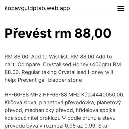
kopavguldptab.web.app
Převést rm 88,00
RM 88.00. Add to Wishlist. RM 88.00 Add to
cart. Compare. Crystallised Honey (400gm) RM
88.00. Regular taking Crystallised Honey will
help: Prevent gall bladder stone
HF-66-88 MHz HF-66-88 MHz Kód:4440050,00.
Klíčová slova: planetová převodovka, planetový
převod, mechanický převod, hřídelová spojka
kde součinitel prokluzu Ψ podle druhu a stavu
převodu bývá v rozmezí 0,95 až 0,99. Sku-