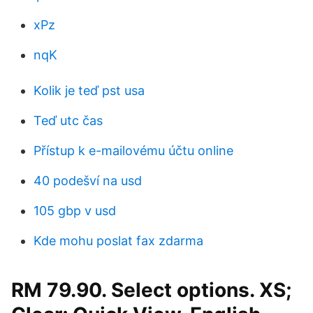
xPz
nqK
Kolik je teď pst usa
Teď utc čas
Přístup k e-mailovému účtu online
40 podešví na usd
105 gbp v usd
Kde mohu poslat fax zdarma
RM 79.90. Select options. XS;