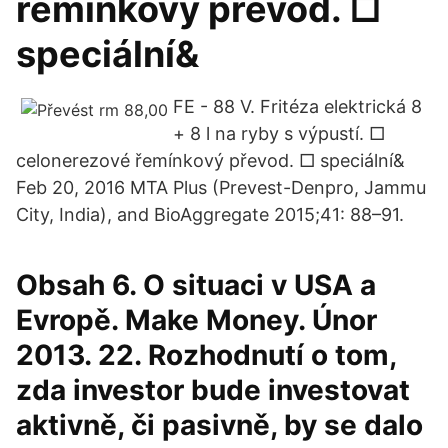
řemínkový převod. □
speciální&
FE - 88 V. Fritéza elektrická 8
+ 8 l na ryby s výpustí. □
celonerezové řemínkový převod. □ speciální&
Feb 20, 2016 MTA Plus (Prevest-Denpro, Jammu
City, India), and BioAggregate 2015;41: 88–91.
Obsah 6. O situaci v USA a
Evropě. Make Money. Únor
2013. 22. Rozhodnutí o tom,
zda investor bude investovat
aktivně, či pasivně, by se dalo