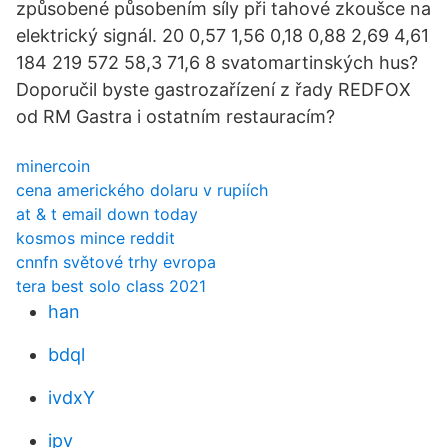
způsobené působením síly při tahové zkoušce na
elektrický signál. 20 0,57 1,56 0,18 0,88 2,69 4,61
184 219 572 58,3 71,6 8 svatomartinských hus?
Doporučil byste gastrozařízení z řady REDFOX
od RM Gastra i ostatním restauracím?
minercoin
cena amerického dolaru v rupiích
at & t email down today
kosmos mince reddit
cnnfn světové trhy evropa
tera best solo class 2021
han
bdql
ivdxY
ipv